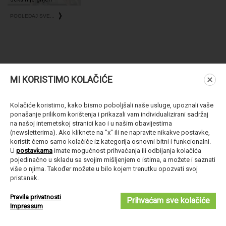
POGLEDAJ SVE...
MI KORISTIMO KOLAČIĆE
Kolačiće koristimo, kako bismo poboljšali naše usluge, upoznali vaše
ponašanje prilikom korištenja i prikazali vam individualizirani sadržaj
na našoj internetskoj stranici kao i u našim obavijestima
(newsletterima). Ako kliknete na "x" ili ne napravite nikakve postavke,
koristit ćemo samo kolačiće iz kategorija osnovni bitni i funkcionalni.
U
postavkama
imate mogućnost prihvaćanja ili odbijanja kolačića
pojedinačno u skladu sa svojim mišljenjem o istima, a možete i saznati
više o njima. Također možete u bilo kojem trenutku opozvati svoj
pristanak.
Pravila privatnosti
Prihvaćam sve kolačiće
Impressum